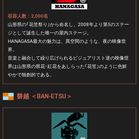
収容人数：2,000名
山形県の｢花笠祭り｣から命名し、2008年より第5のステー
ジとして
誕生した唯一の屋内ステージ。
HANAGASA最大の魅力は、異空間のような、夜の映像世
界。
音楽と融合して繰り広げられるビジュアリスト達の映像世
界は
山形県の県花･紅花をあしらった｢花笠｣のように色鮮
やかで独創的である。
磐越 ＜BAN-ETSU＞