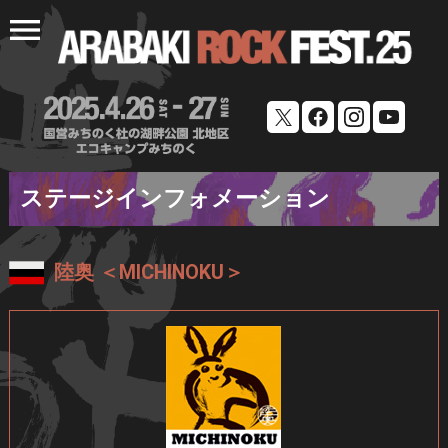
menu
ステージインフォメーション
陸奥 ＜MICHINOKU＞