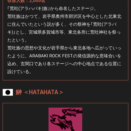
収容人数：2,000名
｢荒吐(アラハバキ)族｣から命名したステージ。
荒吐族はかつて、岩手県奥州市胆沢区を中心とした
北東北
に住んでいたという説が多く、
その祭神を｢荒吐(アラバ
キ)｣とし、宮城県多賀城市等、
東北各所に荒吐神社を祭っ
たという。
荒吐族の思想や文化が岩手県から東北各地へ広がっていっ
たように、
ARABAKI ROCK FEST.の発信源的な意味合いを
込め、
玄関口であり各ステージへの中心地点である位置に
設けている。
鰰 ＜HATAHATA＞