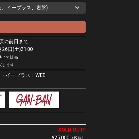
あ、イープラス、岩盤)
各公演の前日まで
6日(土)21:00
に準じて販売
ーズします
・イープラス：WEB
SOLD OUT!!
¥25,000
（税込）